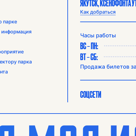
ЯКУТСК, КСЕНОФОНТА УТ
Как добраться
о парке
 информация
Часы работы
ВС – ПН:
роприятие
ВТ – СБ:
ектору парка
Продажа билетов за
нта
СОЦСЕТИ