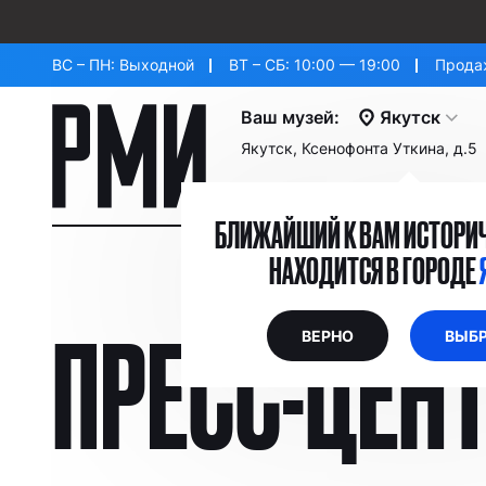
ВС – ПН: Выходной
ВТ – СБ: 10:00 — 19:00
Продаж
Ваш музей:
Якутск
Якутск, Ксенофонта Уткина, д.5
БЛИЖАЙШИЙ К ВАМ ИСТОРИЧ
НАХОДИТСЯ В ГОРОДЕ
ПРЕСС-ЦЕН
ВЕРНО
ВЫБР