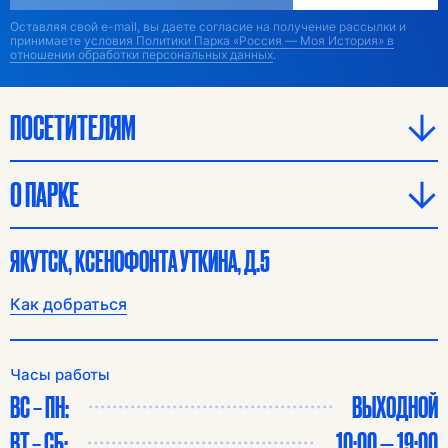
Оставляя свой e-mail, вы даете согласие на получение рассылки и
принимаете
условия Политики Парка «Россия — Моя История» в
отношении обработки персональных данных
.
ПОСЕТИТЕЛЯМ
О ПАРКЕ
ЯКУТСК, КСЕНОФОНТА УТКИНА, Д.5
Как добраться
Часы работы
ВС – ПН:
ВЫХОДНОЙ
ВТ – СБ:
10:00 — 19:00