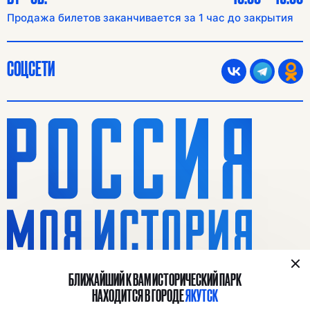
Продажа билетов заканчивается за 1 час до закрытия
СОЦСЕТИ
БЛИЖАЙШИЙ К ВАМ ИСТОРИЧЕСКИЙ ПАРК
НАХОДИТСЯ В ГОРОДЕ
ЯКУТСК
© 2023 Исторический парк «Россия — Моя История»